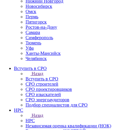
Нижний Новгород
Новосибирск
Омск
Пермь
Пятигорск
Ростов-на-Дону
Самара
Симферополь
Тюмень
Уфа
Ханты-Мансийск
Челябинск
Вступить в СРО
Назад
Вступить в СРО
СРО строителей
СРО проектировщиков
СРО изыскателей
СРО энергоаудиторов
Подбор специалистов для СРО
НРС
Назад
НРС
Независимая оценка квалификации (НОК)