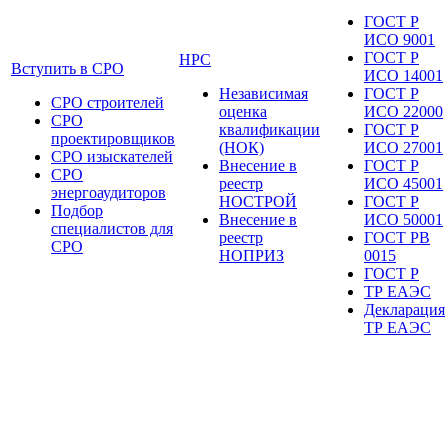
ГОСТ Р
ИСО 9001
ГОСТ Р
НРС
Вступить в СРО
ИСО 14001
Независимая
ГОСТ Р
СРО строителей
оценка
ИСО 22000
СРО
квалификации
ГОСТ Р
проектировщиков
(НОК)
ИСО 27001
СРО изыскателей
Внесение в
ГОСТ Р
СРО
реестр
ИСО 45001
энергоаудиторов
НОСТРОЙ
ГОСТ Р
Подбор
Внесение в
ИСО 50001
специалистов для
реестр
ГОСТ РВ
СРО
НОПРИЗ
0015
ГОСТ Р
ТР ЕАЭС
Декларация
ТР ЕАЭС