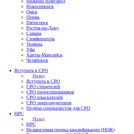
Нижний Новгород
Новосибирск
Омск
Пермь
Пятигорск
Ростов-на-Дону
Самара
Симферополь
Тюмень
Уфа
Ханты-Мансийск
Челябинск
Вступить в СРО
Назад
Вступить в СРО
СРО строителей
СРО проектировщиков
СРО изыскателей
СРО энергоаудиторов
Подбор специалистов для СРО
НРС
Назад
НРС
Независимая оценка квалификации (НОК)