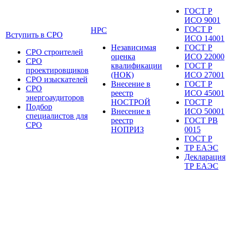
ГОСТ Р
ИСО 9001
ГОСТ Р
НРС
Вступить в СРО
ИСО 14001
Независимая
ГОСТ Р
СРО строителей
оценка
ИСО 22000
СРО
квалификации
ГОСТ Р
проектировщиков
(НОК)
ИСО 27001
СРО изыскателей
Внесение в
ГОСТ Р
СРО
реестр
ИСО 45001
энергоаудиторов
НОСТРОЙ
ГОСТ Р
Подбор
Внесение в
ИСО 50001
специалистов для
реестр
ГОСТ РВ
СРО
НОПРИЗ
0015
ГОСТ Р
ТР ЕАЭС
Декларация
ТР ЕАЭС