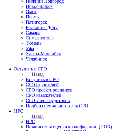
Нижний Новгород
Новосибирск
Омск
Пермь
Пятигорск
Ростов-на-Дону
Самара
Симферополь
Тюмень
Уфа
Ханты-Мансийск
Челябинск
Вступить в СРО
Назад
Вступить в СРО
СРО строителей
СРО проектировщиков
СРО изыскателей
СРО энергоаудиторов
Подбор специалистов для СРО
НРС
Назад
НРС
Независимая оценка квалификации (НОК)