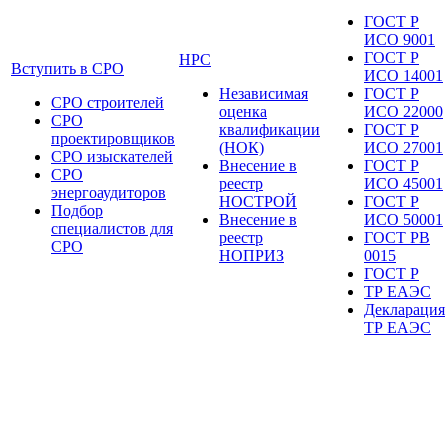
ГОСТ Р
ИСО 9001
ГОСТ Р
НРС
Вступить в СРО
ИСО 14001
Независимая
ГОСТ Р
СРО строителей
оценка
ИСО 22000
СРО
квалификации
ГОСТ Р
проектировщиков
(НОК)
ИСО 27001
СРО изыскателей
Внесение в
ГОСТ Р
СРО
реестр
ИСО 45001
энергоаудиторов
НОСТРОЙ
ГОСТ Р
Подбор
Внесение в
ИСО 50001
специалистов для
реестр
ГОСТ РВ
СРО
НОПРИЗ
0015
ГОСТ Р
ТР ЕАЭС
Декларация
ТР ЕАЭС