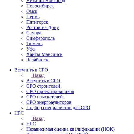
Нижний Новгород
Новосибирск
Омск
Пермь
Пятигорск
Ростов-на-Дону
Самара
Симферополь
Тюмень
Уфа
Ханты-Мансийск
Челябинск
Вступить в СРО
Назад
Вступить в СРО
СРО строителей
СРО проектировщиков
СРО изыскателей
СРО энергоаудиторов
Подбор специалистов для СРО
НРС
Назад
НРС
Независимая оценка квалификации (НОК)