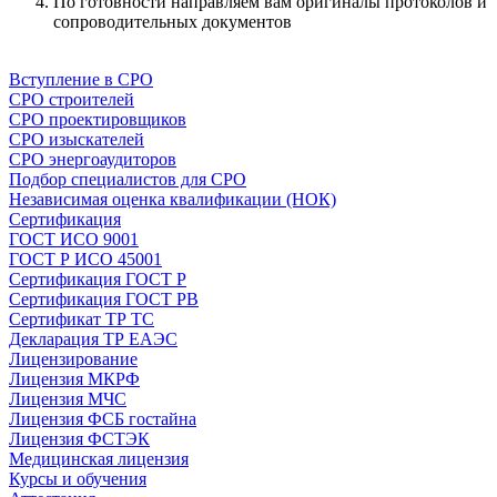
По готовности направляем вам оригиналы протоколов и
сопроводительных документов
Напишите нам
Вступление в СРО
СРО строителей
СРО проектировщиков
СРО изыскателей
СРО энергоаудиторов
Подбор специалистов для СРО
Независимая оценка квалификации (НОК)
Сертификация
ГОСТ ИСО 9001
ГОСТ Р ИСО 45001
Сертификация ГОСТ Р
Сертификация ГОСТ РВ
Сертификат ТР ТС
Декларация ТР ЕАЭС
Лицензирование
Лицензия МКРФ
Лицензия МЧС
Лицензия ФСБ гостайна
Лицензия ФСТЭК
Медицинская лицензия
Курсы и обучения