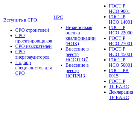
ГОСТ Р
ИСО 9001
ГОСТ Р
НРС
Вступить в СРО
ИСО 14001
Независимая
ГОСТ Р
СРО строителей
оценка
ИСО 22000
СРО
квалификации
ГОСТ Р
проектировщиков
(НОК)
ИСО 27001
СРО изыскателей
Внесение в
ГОСТ Р
СРО
реестр
ИСО 45001
энергоаудиторов
НОСТРОЙ
ГОСТ Р
Подбор
Внесение в
ИСО 50001
специалистов для
реестр
ГОСТ РВ
СРО
НОПРИЗ
0015
ГОСТ Р
ТР ЕАЭС
Декларация
ТР ЕАЭС