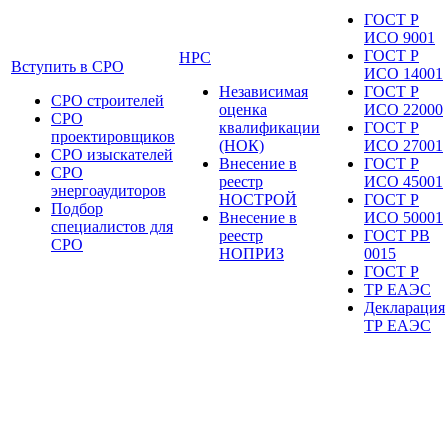
ГОСТ Р
ИСО 9001
ГОСТ Р
НРС
Вступить в СРО
ИСО 14001
Независимая
ГОСТ Р
СРО строителей
оценка
ИСО 22000
СРО
квалификации
ГОСТ Р
проектировщиков
(НОК)
ИСО 27001
СРО изыскателей
Внесение в
ГОСТ Р
СРО
реестр
ИСО 45001
энергоаудиторов
НОСТРОЙ
ГОСТ Р
Подбор
Внесение в
ИСО 50001
специалистов для
реестр
ГОСТ РВ
СРО
НОПРИЗ
0015
ГОСТ Р
ТР ЕАЭС
Декларация
ТР ЕАЭС