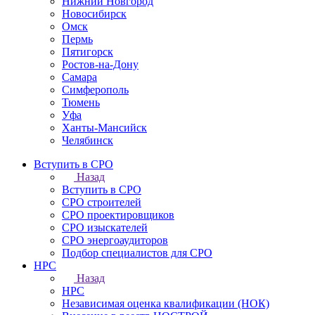
Нижний Новгород
Новосибирск
Омск
Пермь
Пятигорск
Ростов-на-Дону
Самара
Симферополь
Тюмень
Уфа
Ханты-Мансийск
Челябинск
Вступить в СРО
Назад
Вступить в СРО
СРО строителей
СРО проектировщиков
СРО изыскателей
СРО энергоаудиторов
Подбор специалистов для СРО
НРС
Назад
НРС
Независимая оценка квалификации (НОК)