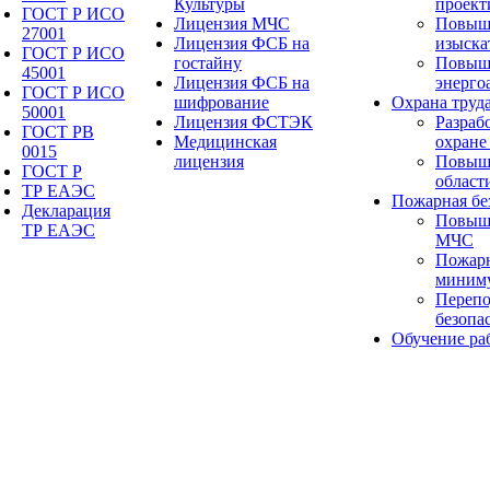
Культуры
проект
ГОСТ Р ИСО
Лицензия МЧС
Повыш
27001
Лицензия ФСБ на
изыска
ГОСТ Р ИСО
гостайну
Повыш
45001
Лицензия ФСБ на
энерго
ГОСТ Р ИСО
шифрование
Охрана труд
50001
Лицензия ФСТЭК
Разраб
ГОСТ РВ
Медицинская
охране
0015
лицензия
Повыше
ГОСТ Р
област
ТР ЕАЭС
Пожарная бе
Декларация
Повыш
ТР ЕАЭС
МЧС
Пожарн
миним
Перепо
безопа
Обучение ра