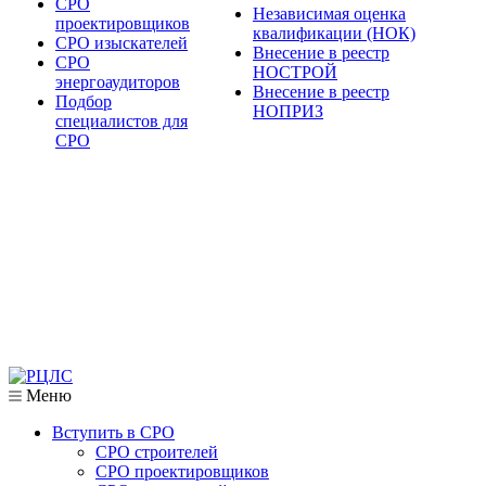
СРО
Независимая оценка
проектировщиков
квалификации (НОК)
СРО изыскателей
Внесение в реестр
СРО
НОСТРОЙ
энергоаудиторов
Внесение в реестр
Подбор
НОПРИЗ
специалистов для
СРО
Меню
Вступить в СРО
СРО строителей
СРО проектировщиков