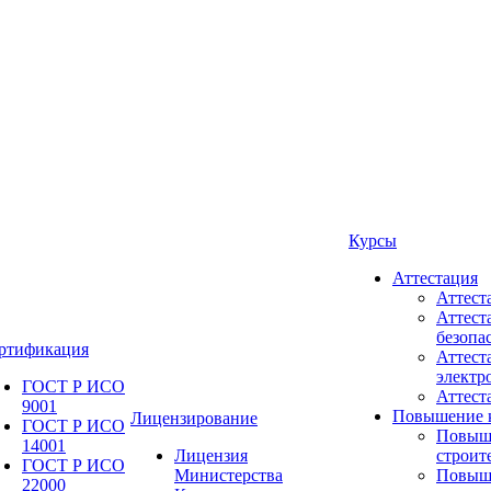
Курсы
Аттестация
Аттест
Аттест
безопа
ртификация
Аттест
электр
ГОСТ Р ИСО
Аттес
9001
Повышение 
Лицензирование
ГОСТ Р ИСО
Повыш
14001
Лицензия
строит
ГОСТ Р ИСО
Министерства
Повыш
22000