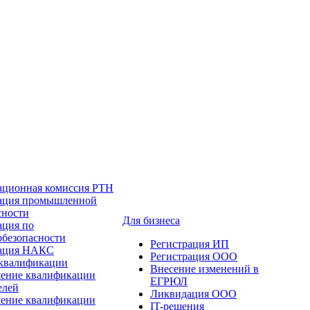
ационная комиссия РТН
ация промышленной
сности
Для бизнеса
ация по
обезопасности
Регистрация ИП
тация НАКС
Регистрация ООО
квалификации
Внесение изменений в
ение квалификации
ЕГРЮЛ
елей
Ликвидация ООО
ение квалификации
IT-решения