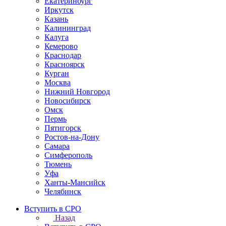
Екатеринбург
Иркутск
Казань
Калининград
Калуга
Кемерово
Краснодар
Красноярск
Курган
Москва
Нижний Новгород
Новосибирск
Омск
Пермь
Пятигорск
Ростов-на-Дону
Самара
Симферополь
Тюмень
Уфа
Ханты-Мансийск
Челябинск
Вступить в СРО
Назад