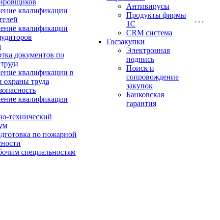
ировщиков
Антивирусы
ение квалификации
Продукты фирмы
телей
1C
ение квалификации
CRM система
аудиторов
Госзакупки
а
Электронная
отка документов по
подпись
 труда
Поиск и
ние квалификации в
сопровождение
и охраны труда
закупок
зопасность
Банковская
ение квалификации
гарантия
о-технический
ум
дготовка по пожарной
сности
бочим специальностям