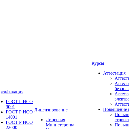
Курсы
Аттестация
Аттест
Аттест
безопа
ртификация
Аттест
электр
ГОСТ Р ИСО
Аттес
9001
Повышение 
Лицензирование
ГОСТ Р ИСО
Повыш
14001
Лицензия
строит
ГОСТ Р ИСО
Министерства
Повыш
22000