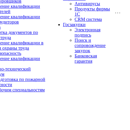
ировщиков
Антивирусы
ение квалификации
Продукты фирмы
телей
1C
ение квалификации
CRM система
аудиторов
Госзакупки
а
Электронная
отка документов по
подпись
 труда
Поиск и
ние квалификации в
сопровождение
и охраны труда
закупок
зопасность
Банковская
ение квалификации
гарантия
о-технический
ум
дготовка по пожарной
сности
бочим специальностям