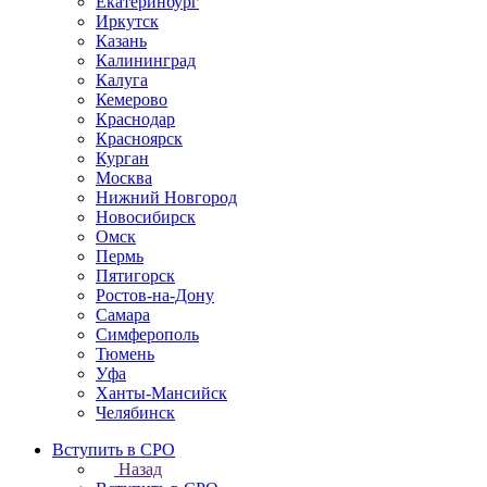
Екатеринбург
Иркутск
Казань
Калининград
Калуга
Кемерово
Краснодар
Красноярск
Курган
Москва
Нижний Новгород
Новосибирск
Омск
Пермь
Пятигорск
Ростов-на-Дону
Самара
Симферополь
Тюмень
Уфа
Ханты-Мансийск
Челябинск
Вступить в СРО
Назад