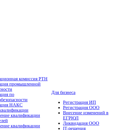
ационная комиссия РТН
ация промышленной
сности
Для бизнеса
ация по
обезопасности
Регистрация ИП
тация НАКС
Регистрация ООО
квалификации
Внесение изменений в
ение квалификации
ЕГРЮЛ
елей
Ликвидация ООО
ение квалификации
IT-решения