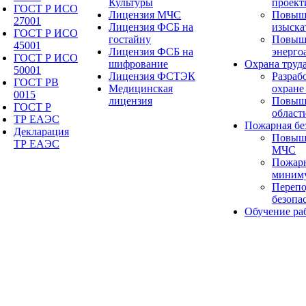
Культуры
проект
ГОСТ Р ИСО
Лицензия МЧС
Повыш
27001
Лицензия ФСБ на
изыска
ГОСТ Р ИСО
гостайну
Повыш
45001
Лицензия ФСБ на
энерго
ГОСТ Р ИСО
шифрование
Охрана труд
50001
Лицензия ФСТЭК
Разраб
ГОСТ РВ
Медицинская
охране
0015
лицензия
Повыше
ГОСТ Р
област
ТР ЕАЭС
Пожарная бе
Декларация
Повыш
ТР ЕАЭС
МЧС
Пожарн
миним
Перепо
безопа
Обучение ра