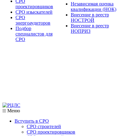
СРО
Независимая оценка
проектировщиков
квалификации (НОК)
СРО изыскателей
Внесение в реестр
СРО
НОСТРОЙ
энергоаудиторов
Внесение в реестр
Подбор
НОПРИЗ
специалистов для
СРО
Меню
Вступить в СРО
СРО строителей
СРО проектировщиков